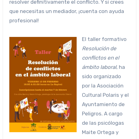
resolver definitivamente el conflicto. Y si crees
que necesitas un mediador, ¡cuenta con ayuda
profesional!
El taller formativo
Resolución de
conflictos en el
ámbito laboral
, ha
sido organizado
por la Asociación
Cultural Polaris y el
Ayuntamiento de
Peligros. A cargo
de las psicólogas
Maite Ortega y