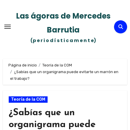
Ir
al
Las ágoras de Mercedes
contenido
Barrutia
(p e r i o d í s t i c a m e n t e)
Página de inicio
Teoría de la COM
¿Sabías que un organigrama puede evitarte un marrón en
el trabajo?
Teoría de la COM
¿Sabías que un
organigrama puede