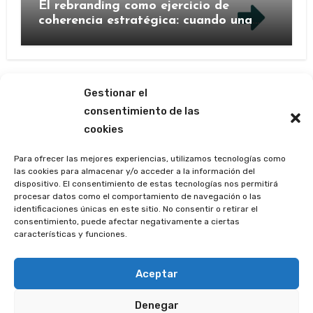
El rebranding como ejercicio de
coherencia estratégica: cuando una
marca decide contarse de nuevo
Gestionar el
consentimiento de las
cookies
Las ágoras de Mercedes
Barrutia
Para ofrecer las mejores experiencias, utilizamos tecnologías como
las cookies para almacenar y/o acceder a la información del
dispositivo. El consentimiento de estas tecnologías nos permitirá
(p e r i o d í s t i c a m e n t e)
procesar datos como el comportamiento de navegación o las
identificaciones únicas en este sitio. No consentir o retirar el
consentimiento, puede afectar negativamente a ciertas
características y funciones.
Copyright © Todos los derechos reservados. La marca
Periodísticamente ® está registrada en la Oficina
Aceptar
Española de Patentes y Marcas.
|
Blogus
por
Denegar
Themeansar
.