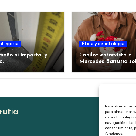
ategoría
Ética y deontología
maño sí importa: y
Copilot entrevista a
o.
Mercedes Barrutia so
su proyecto fundame
Para ofrecer las 
rutia
para almacenar y/
estas tecnología
navegación o las i
consentimiento, p
funciones.