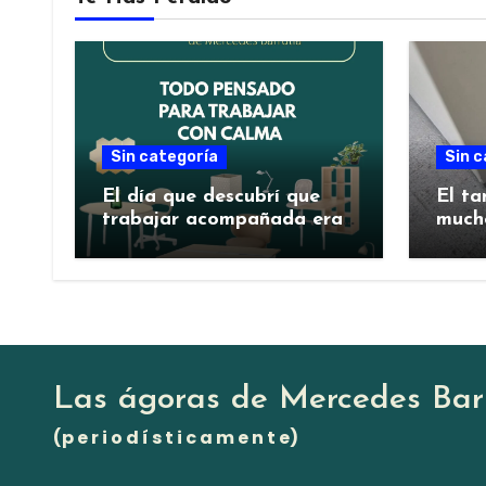
Sin categoría
Sin c
El día que descubrí que
El ta
trabajar acompañada era
much
mejor
Las ágoras de Mercedes Bar
(p e r i o d í s t i c a m e n t e)