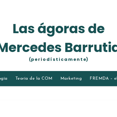
Las ágoras de
Mercedes Barruti
(p e r i o d í s t i c a m e n t e)
ogía
Teoría de la COM
Marketing
FREMDA – el