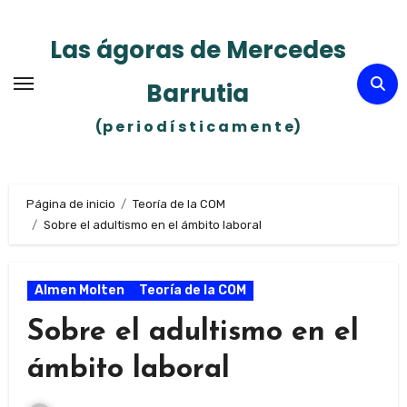
Ir
al
Las ágoras de Mercedes
contenido
Barrutia
(p e r i o d í s t i c a m e n t e)
Página de inicio
Teoría de la COM
Sobre el adultismo en el ámbito laboral
Almen Molten
Teoría de la COM
Sobre el adultismo en el
ámbito laboral