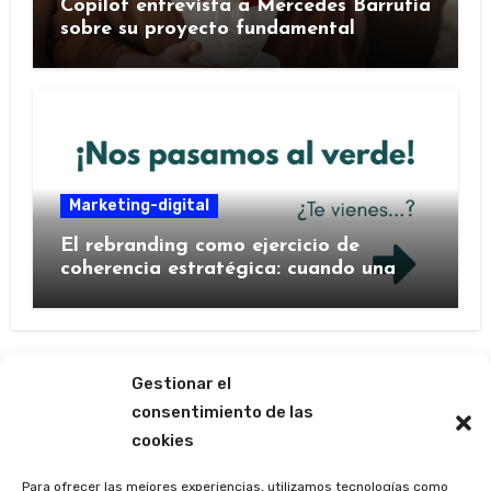
Copilot entrevista a Mercedes Barrutia
sobre su proyecto fundamental
Marketing-digital
El rebranding como ejercicio de
coherencia estratégica: cuando una
marca decide contarse de nuevo
Gestionar el
consentimiento de las
cookies
Las ágoras de Mercedes
Para ofrecer las mejores experiencias, utilizamos tecnologías como