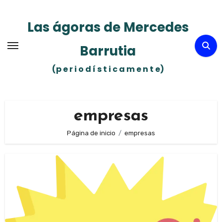
Ir
al
Las ágoras de Mercedes
contenido
Barrutia
(p e r i o d í s t i c a m e n t e)
empresas
Página de inicio
empresas