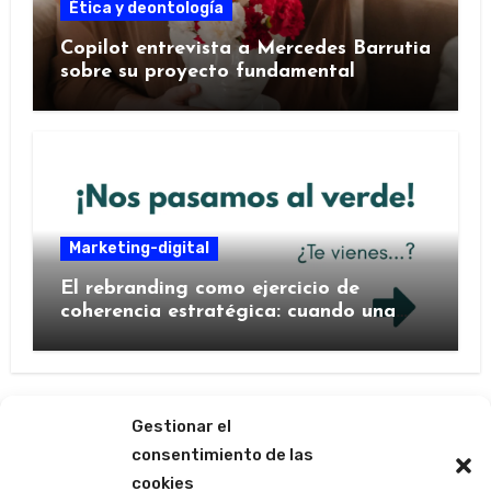
Ética y deontología
Copilot entrevista a Mercedes Barrutia
sobre su proyecto fundamental
Marketing-digital
El rebranding como ejercicio de
coherencia estratégica: cuando una
marca decide contarse de nuevo
Gestionar el
consentimiento de las
cookies