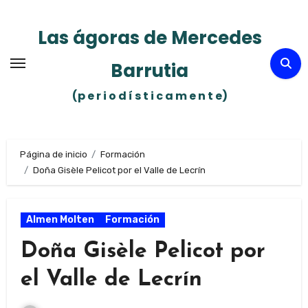
Ir
al
Las ágoras de Mercedes
contenido
Barrutia
(p e r i o d í s t i c a m e n t e)
Página de inicio
Formación
Doña Gisèle Pelicot por el Valle de Lecrín
Almen Molten
Formación
Doña Gisèle Pelicot por
el Valle de Lecrín