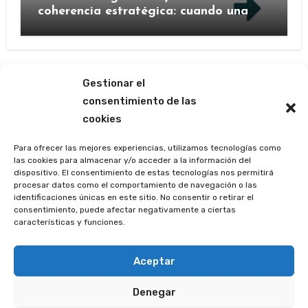
coherencia estratégica: cuando una
marca decide contarse de nuevo
Gestionar el
consentimiento de las
cookies
Las ágoras de Mercedes
Barrutia
Para ofrecer las mejores experiencias, utilizamos tecnologías como
las cookies para almacenar y/o acceder a la información del
dispositivo. El consentimiento de estas tecnologías nos permitirá
(p e r i o d í s t i c a m e n t e)
procesar datos como el comportamiento de navegación o las
identificaciones únicas en este sitio. No consentir o retirar el
consentimiento, puede afectar negativamente a ciertas
características y funciones.
Copyright © Todos los derechos reservados. La marca
Periodísticamente ® está registrada en la Oficina
Aceptar
Española de Patentes y Marcas.
|
Blogus
por
Denegar
Themeansar
.