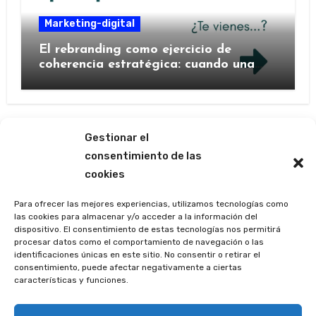
Marketing-digital
El rebranding como ejercicio de
coherencia estratégica: cuando una
marca decide contarse de nuevo
Gestionar el
consentimiento de las
cookies
Las ágoras de Mercedes
Barrutia
Para ofrecer las mejores experiencias, utilizamos tecnologías como
las cookies para almacenar y/o acceder a la información del
dispositivo. El consentimiento de estas tecnologías nos permitirá
(p e r i o d í s t i c a m e n t e)
procesar datos como el comportamiento de navegación o las
identificaciones únicas en este sitio. No consentir o retirar el
consentimiento, puede afectar negativamente a ciertas
características y funciones.
Copyright © Todos los derechos reservados. La marca
Periodísticamente ® está registrada en la Oficina