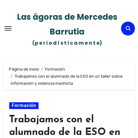
Ir
al
Las ágoras de Mercedes
contenido
Barrutia
(p e r i o d í s t i c a m e n t e)
Página de inicio
Formación
Trabajamos con el alumnado de la ESO en un taller sobre
información y violencia machista
Formación
Trabajamos con el
alumnado de la ESO en