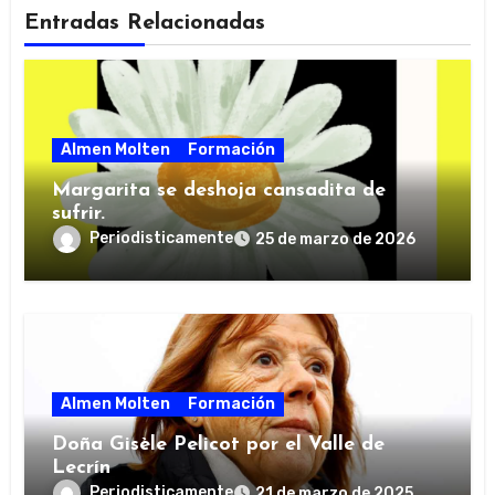
Entradas Relacionadas
Almen Molten
Formación
Margarita se deshoja cansadita de
sufrir.
Periodisticamente
25 de marzo de 2026
Almen Molten
Formación
Doña Gisèle Pelicot por el Valle de
Lecrín
Periodisticamente
21 de marzo de 2025