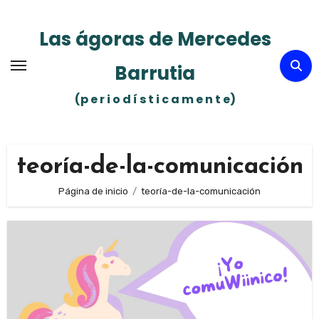
Ir
al
Las ágoras de Mercedes
contenido
Barrutia
(p e r i o d í s t i c a m e n t e)
teoría-de-la-comunicación
Página de inicio
teoría-de-la-comunicación