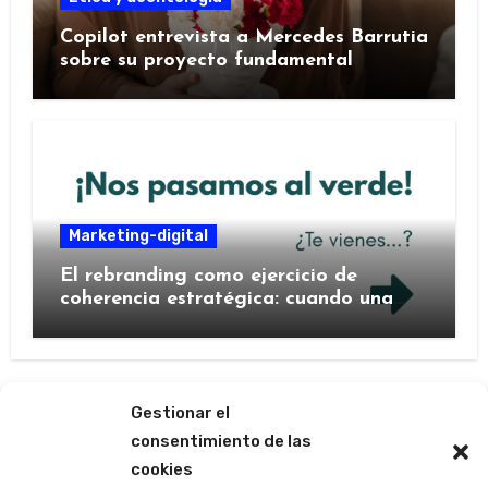
Copilot entrevista a Mercedes Barrutia
sobre su proyecto fundamental
Marketing-digital
El rebranding como ejercicio de
coherencia estratégica: cuando una
marca decide contarse de nuevo
Gestionar el
consentimiento de las
cookies
Las ágoras de Mercedes