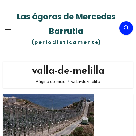
Ir
al
Las ágoras de Mercedes
contenido
Barrutia
(p e r i o d í s t i c a m e n t e)
valla-de-melilla
Página de inicio
valla-de-melilla