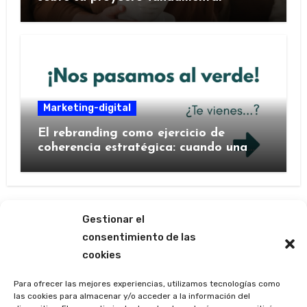
Marketing-digital
El rebranding como ejercicio de
coherencia estratégica: cuando una
marca decide contarse de nuevo
Gestionar el
consentimiento de las
cookies
Las ágoras de Mercedes
Barrutia
Para ofrecer las mejores experiencias, utilizamos tecnologías como
las cookies para almacenar y/o acceder a la información del