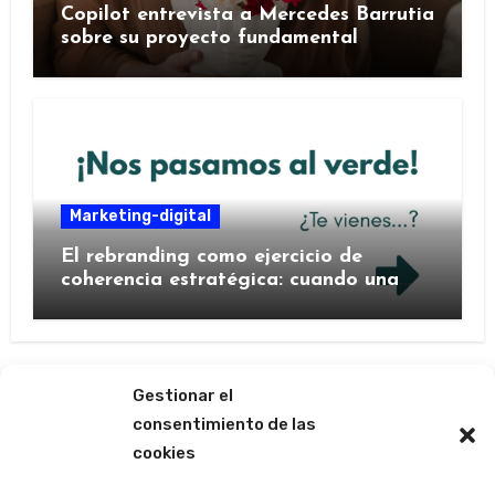
Copilot entrevista a Mercedes Barrutia
sobre su proyecto fundamental
Marketing-digital
El rebranding como ejercicio de
coherencia estratégica: cuando una
marca decide contarse de nuevo
Gestionar el
consentimiento de las
cookies
Las ágoras de Mercedes