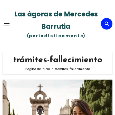
Ir
al
Las ágoras de Mercedes
contenido
Barrutia
(p e r i o d í s t i c a m e n t e)
trámites-fallecimiento
Página de inicio
trámites-fallecimiento