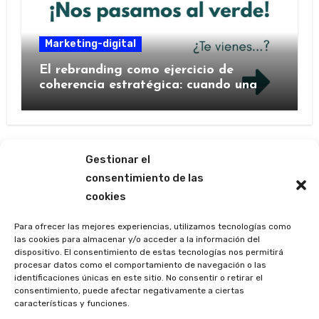
Marketing-digital
El rebranding como ejercicio de
coherencia estratégica: cuando una
marca decide contarse de nuevo
Gestionar el
consentimiento de las
cookies
Las ágoras de Mercedes
Barrutia
Para ofrecer las mejores experiencias, utilizamos tecnologías como
las cookies para almacenar y/o acceder a la información del
dispositivo. El consentimiento de estas tecnologías nos permitirá
(p e r i o d í s t i c a m e n t e)
procesar datos como el comportamiento de navegación o las
identificaciones únicas en este sitio. No consentir o retirar el
consentimiento, puede afectar negativamente a ciertas
características y funciones.
Copyright © Todos los derechos reservados. La marca