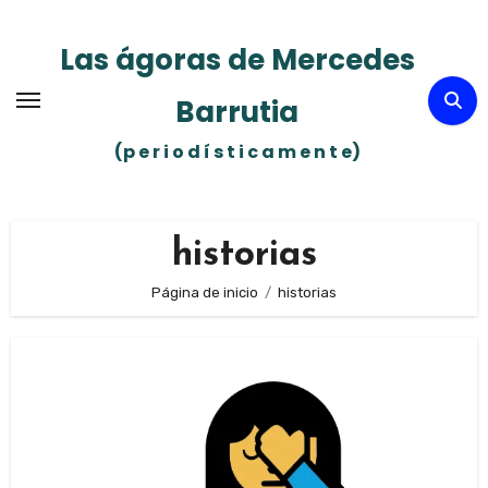
Ir
al
Las ágoras de Mercedes
contenido
Barrutia
(p e r i o d í s t i c a m e n t e)
historias
Página de inicio
historias