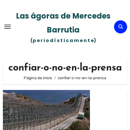
Ir
al
Las ágoras de Mercedes
contenido
Barrutia
(p e r i o d í s t i c a m e n t e)
confiar-o-no-en-la-prensa
Página de inicio
confiar-o-no-en-la-prensa