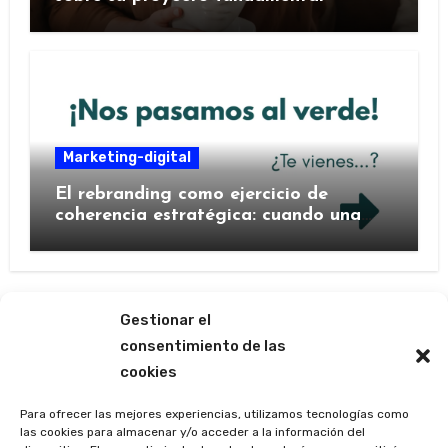
Marketing-digital
El rebranding como ejercicio de
coherencia estratégica: cuando una
marca decide contarse de nuevo
Gestionar el
consentimiento de las
cookies
Las ágoras de Mercedes
Barrutia
Para ofrecer las mejores experiencias, utilizamos tecnologías como
las cookies para almacenar y/o acceder a la información del