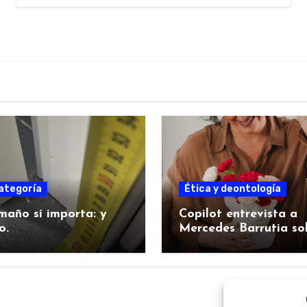
ategoría
Ética y deontología
maño sí importa: y
Copilot entrevista a
o.
Mercedes Barrutia so
su proyecto fundame