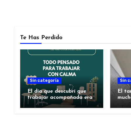
Te Has Perdido
Sin categoría
Sin c
El día que descubrí que
El ta
trabajar acompañada era
much
mejor