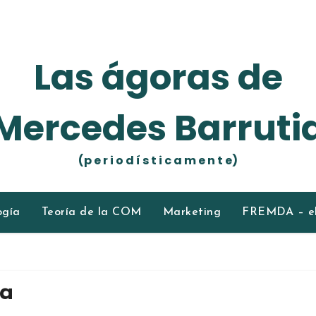
Las ágoras de
Mercedes Barruti
(p e r i o d í s t i c a m e n t e)
ogía
Teoría de la COM
Marketing
FREMDA – el
ca