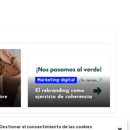
Marketing-digital
El rebranding como
bre
ejercicio de coherencia
ntal
estratégica: cuando una
marca decide contarse de
nuevo
Gestionar el consentimiento de las cookies