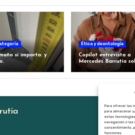
ategoría
Ética y deontología
maño sí importa: y
Copilot entrevista a
o.
Mercedes Barrutia so
su proyecto fundame
Para ofrecer las 
rutia
para almacenar y/
estas tecnología
navegación o las i
consentimiento, p
funciones.