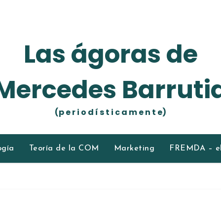
Las ágoras de
Mercedes Barruti
(p e r i o d í s t i c a m e n t e)
ogía
Teoría de la COM
Marketing
FREMDA – el