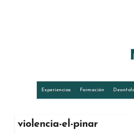
Ir
al
contenido
Experiencias
Formación
Deontol
violencia-el-pinar