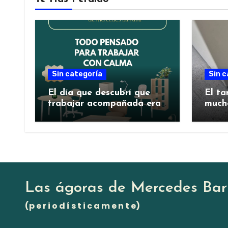
Sin categoría
Sin c
El día que descubrí que
El ta
trabajar acompañada era
much
mejor
Las ágoras de Mercedes Bar
(p e r i o d í s t i c a m e n t e)