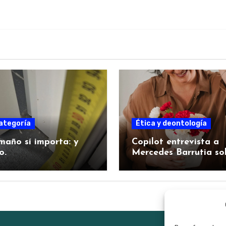
ategoría
Ética y deontología
maño sí importa: y
Copilot entrevista a
o.
Mercedes Barrutia so
su proyecto fundame