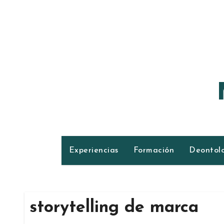
Ir
al
contenido
Experiencias
Formación
Deontol
storytelling de marca