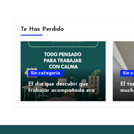
Te Has Perdido
Sin categoría
Sin c
El día que descubrí que
El ta
trabajar acompañada era
much
mejor