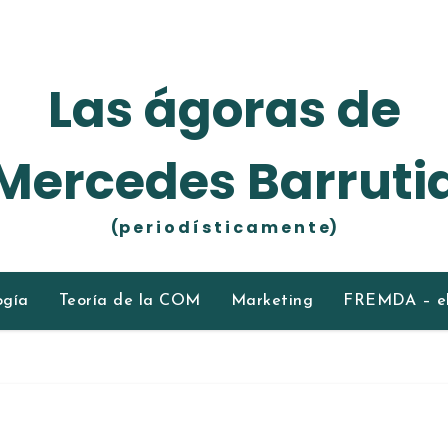
Las ágoras de
Mercedes Barruti
(p e r i o d í s t i c a m e n t e)
ogía
Teoría de la COM
Marketing
FREMDA – el