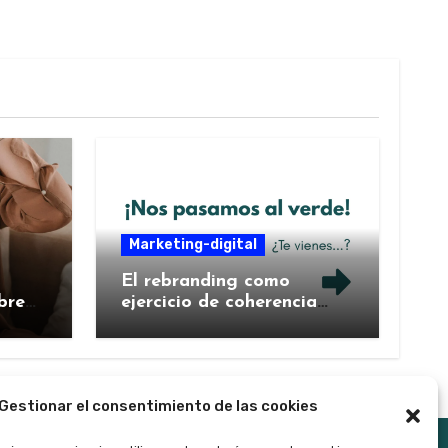
Marketing-digital
El rebranding como
bre
ejercicio de coherencia
ntal
estratégica: cuando una
marca decide contarse de
nuevo
Gestionar el consentimiento de las cookies