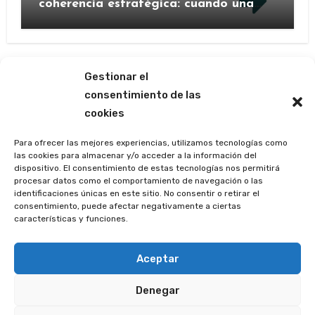
coherencia estratégica: cuando una
marca decide contarse de nuevo
Gestionar el
consentimiento de las
cookies
Las ágoras de Mercedes
Barrutia
Para ofrecer las mejores experiencias, utilizamos tecnologías como
las cookies para almacenar y/o acceder a la información del
dispositivo. El consentimiento de estas tecnologías nos permitirá
(p e r i o d í s t i c a m e n t e)
procesar datos como el comportamiento de navegación o las
identificaciones únicas en este sitio. No consentir o retirar el
consentimiento, puede afectar negativamente a ciertas
características y funciones.
Copyright © Todos los derechos reservados. La marca
Periodísticamente ® está registrada en la Oficina
Aceptar
Española de Patentes y Marcas.
|
Blogus
por
Denegar
Themeansar
.