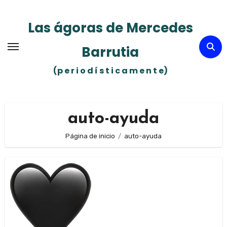
Ir
al
Las ágoras de Mercedes
contenido
Barrutia
(p e r i o d í s t i c a m e n t e)
auto-ayuda
Página de inicio
auto-ayuda